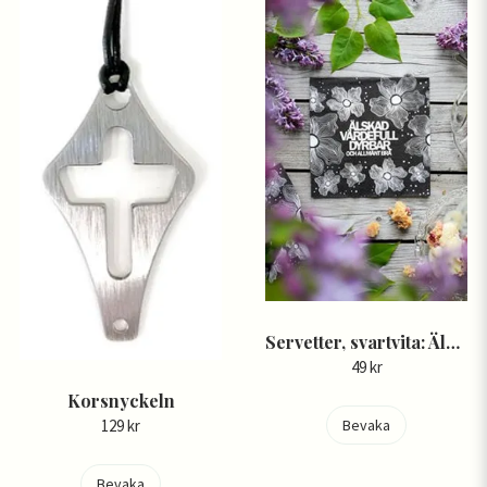
Servetter, svartvita: Älskad, värdefull, dyrbar. Och allmänt bra.
49 kr
Korsnyckeln
Bevaka
129 kr
Bevaka