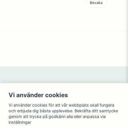
Bevaka
Navigering
Mitt konto
Vi använder cookies
Köpvillkor
Logga in
Kontakta oss
Registrera dig
Vi använder cookies för att vår webbplats skall fungera
NYHETER
Glömt lösenord?
och erbjuda dig bästa upplevelse. Bekräfta ditt samtycke
KAMPANJ
genom att trycka på godkänn alla eller anpassa via
inställningar
Sociala medier
Wikdahlen AB