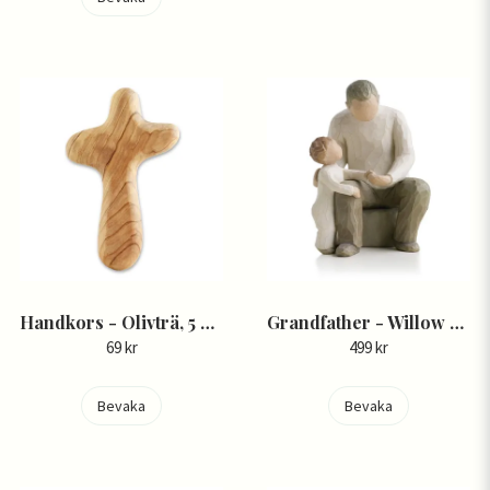
Handkors - Olivträ, 5 cm - Fairtrade
Grandfather - Willow Tree
69 kr
499 kr
Bevaka
Bevaka