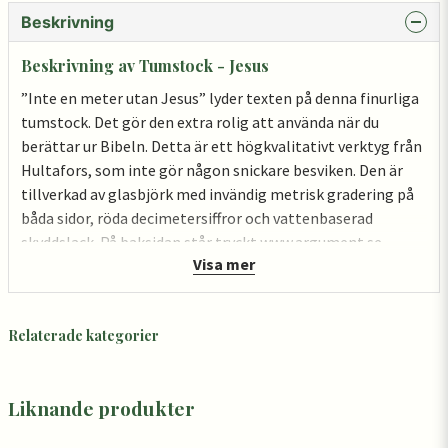
Beskrivning
Beskrivning av Tumstock - Jesus
”Inte en meter utan Jesus” lyder texten på denna finurliga
tumstock. Det gör den extra rolig att använda när du
berättar ur Bibeln. Detta är ett högkvalitativt verktyg från
Hultafors, som inte gör någon snickare besviken. Den är
tillverkad av glasbjörk med invändig metrisk gradering på
båda sidor, röda decimetersiffror och vattenbaserad
skyddslack. På baksidan står tryckt www.argument.se.
Visa mer
(Meterstock är det korrekta namnet på denna produkt,
som alltså visar millimeter och centimeter – inte tum.)
Relaterade kategorier
Liknande produkter