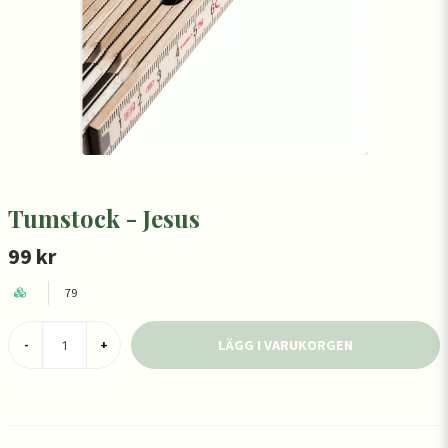
Tumstock - Jesus
99 kr
79
LÄGG I VARUKORGEN
-
+