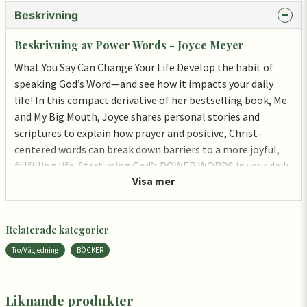
Beskrivning
Beskrivning av Power Words - Joyce Meyer
What You Say Can Change Your Life Develop the habit of
speaking God’s Word—and see how it impacts your daily
life! In this compact derivative of her bestselling book, Me
and My Big Mouth, Joyce shares personal stories and
scriptures to explain how prayer and positive, Christ-
centered words can break down barriers to a more joyful,
fulfilling life. Start using God’s POWER WORDS in your daily
Visa mer
prayers and conversations!
Relaterade kategorier
Tro/Vägledning
BÖCKER
Liknande produkter