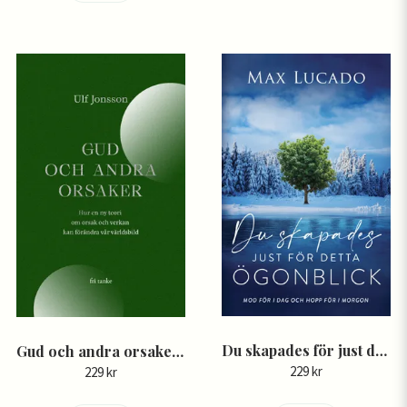
Du skapades för just detta ögonblick - Max Lucado
Gud och andra orsaker: Hur en ny teori om orsak och verkan kan förändra vår världsbild - Ulf Jonsson
229 kr
229 kr