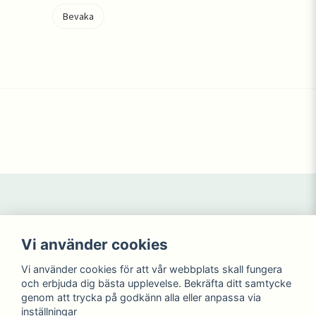
Bevaka
Navigering
Mitt konto
Vi använder cookies
Köpvillkor
Logga in
Kontakta oss
Registrera dig
Vi använder cookies för att vår webbplats skall fungera
NYHETER
Glömt lösenord?
och erbjuda dig bästa upplevelse. Bekräfta ditt samtycke
KAMPANJ
genom att trycka på godkänn alla eller anpassa via
inställningar