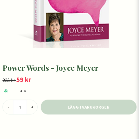
Power Words - Joyce Meyer
59 kr
225 kr
414
LÄGG I VARUKORGEN
-
+