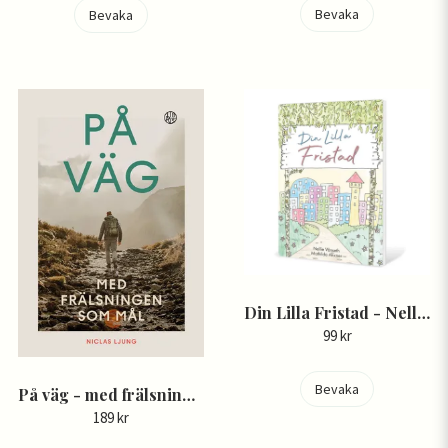
Bevaka
Bevaka
Din Lilla Fristad - Nellie Vänseth, Mathilda Ahxner
99 kr
Bevaka
På väg - med frälsningen som mål - Niclas Ljung
189 kr