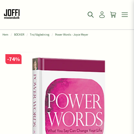
Hem
BÖCKER
Tro/Vägledning
Power Words - Joyce Meyer
-
74
%