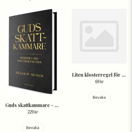
Liten klosterregel för pilgrimer - Annika Spalde
69 kr
Bevaka
Guds skattkammare - Nils-Olov Nilsson
229 kr
Bevaka