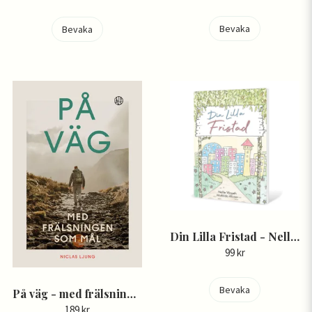
Bevaka
Bevaka
Din Lilla Fristad - Nellie Vänseth, Mathilda Ahxner
99 kr
Bevaka
På väg - med frälsningen som mål - Niclas Ljung
189 kr