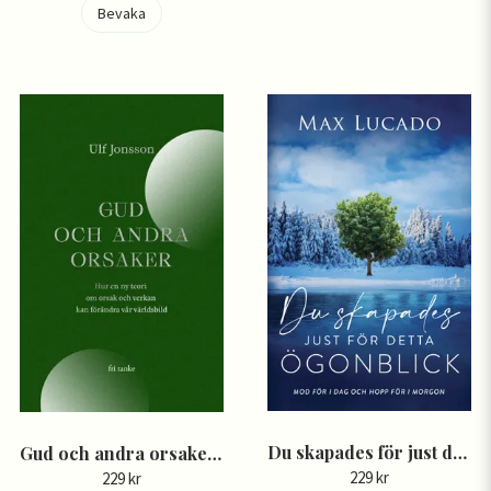
Bevaka
Du skapades för just detta ögonblick - Max Lucado
Gud och andra orsaker: Hur en ny teori om orsak och verkan kan förändra vår världsbild - Ulf Jonsson
229 kr
229 kr