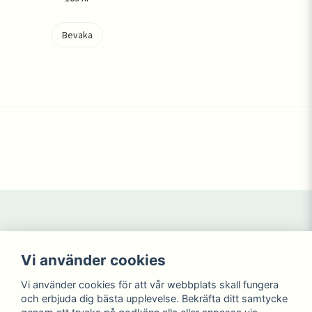
Bevaka
Navigering
Mitt konto
Vi använder cookies
Köpvillkor
Logga in
Kontakta oss
Registrera dig
Vi använder cookies för att vår webbplats skall fungera
NYHETER
Glömt lösenord?
och erbjuda dig bästa upplevelse. Bekräfta ditt samtycke
KAMPANJ