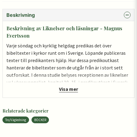
Beskrivning
Beskrivning av Liknelser och läsningar - Magnus
Evertsson
Varje söndag och kyrklig helgdag predikas det över
bibeltexter i kyrkor runt om i Sverige. Löpande publiceras
texter till predikanters hjälp. Hur dessa predikoutkast
hanterar de bibeltexter som de utgår från är i stort sett
outforskat. I denna studie belyses receptionen av liknelser
ur Lukasevangeliet, kapitel 10–15, i predikoutkast i Svensk
Visa mer
Kyrkotidning och Svensk Pastoraltidskrift 1985–2013. Det
visar sig att de broar till samtiden som utkasten slår i hög
grad vilar på summeringar inom liknelserna och på
Relaterade kategorier
traditionella liknelsetolkningar men mindre på själva
liknelsetexterna eller på genomtänkta uppfattningar om
Tro/Vägledning
BÖCKER
liknelser. Studiens författare ser liknelsernas syfte som att
åskådliggöra men också egga till vidare tänkande – ett