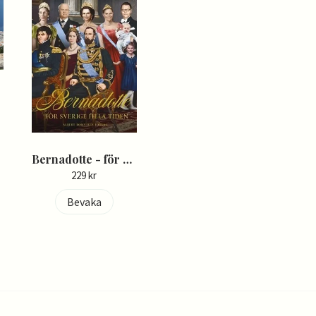
Bernadotte - för Sverige hela tiden - Herman Lindqvist
229 kr
Bevaka