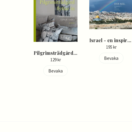
Israel - en inspirerande fotografisk resa - Beth Rubin
195 kr
Pilgrimsträdgård flyttar in - Gabriella Mellergårdh
Bevaka
129 kr
Bevaka