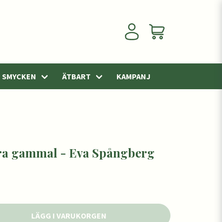
SMYCKEN
ÄTBART
KAMPANJ
vara gammal - Eva Spångberg
LÄGG I VARUKORGEN