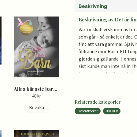
Beskrivning
Beskrivning av Det är fi
Varför skall vi skämmas för a
som går – så enkelt är det. 
fint att vara gammal. Själv
åldrande mor Ruth. Ett tun
gjorde sig gällande. Hennes 
sist kunde man inte nå in i
kroppskontakt. Denna bok är
w
fint att vara gammal och Gl
första hand känd som träkon
Allra käraste barn - Anna Ekman
Hon hade ett unikt sätt att i
49 kr
Relaterade kategorier
konstverk finns idag i mång
Bevaka
Presentböcker
BÖCKER