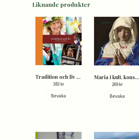
Liknande produkter
Tradition och liv - Martin Modéus
Maria i kult, konst, vision - Per Besko
383 kr
269 kr
Bevaka
Bevaka