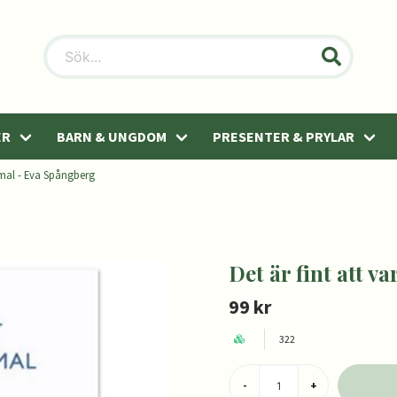
ER
BARN & UNGDOM
PRESENTER & PRYLAR
mmal - Eva Spångberg
Det är fint att 
99 kr
322
-
+