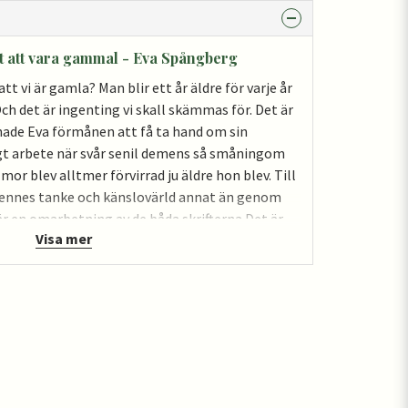
nt att vara gammal - Eva Spångberg
tt vi är gamla? Man blir ett år äldre för varje år
Och det är ingenting vi skall skämmas för. Det är
 hade Eva förmånen att få ta hand om sin
gt arbete när svår senil demens så småningom
mor blev alltmer förvirrad ju äldre hon blev. Till
 hennes tanke och känslovärld annat än genom
 en omarbetning av de båda skrifterna Det är
Visa mer
asfönstret – om Ruth. Eva Spångberg var i
stnär eller som hon själv sa ”förkunnare i trä”.
 sin konst få Bibelns gestalter att ”leva”. Evas
a hundra kyrkor runt om i Sverige.