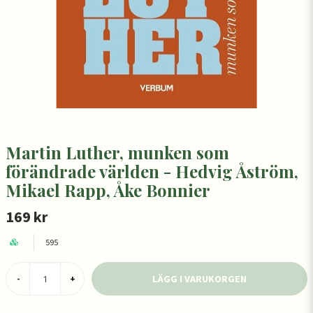
Martin Luther, munken som
förändrade världen - Hedvig Åström,
Mikael Rapp, Åke Bonnier
169 kr
595
LÄGG I VARUKORGEN
-
+