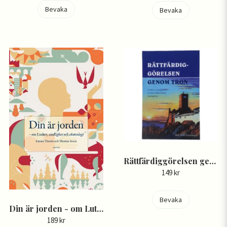
Bevaka
Bevaka
Rättfärdiggörelsen genom tron - Seth Erlandsson och Martin Luther
149 kr
Bevaka
Din är jorden - om Luther, andlighet och ekoteologi - Emma Thorén och Thomas Stoor
189 kr