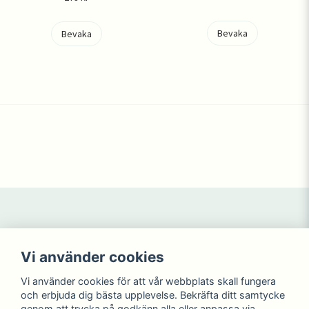
Bevaka
Bevaka
Navigering
Mitt konto
Vi använder cookies
Köpvillkor
Logga in
Kontakta oss
Registrera dig
Vi använder cookies för att vår webbplats skall fungera
NYHETER
Glömt lösenord?
och erbjuda dig bästa upplevelse. Bekräfta ditt samtycke
KAMPANJ
genom att trycka på godkänn alla eller anpassa via