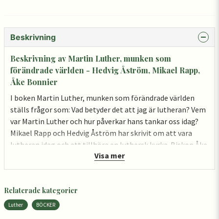
Beskrivning
Beskrivning av Martin Luther, munken som
förändrade världen - Hedvig Åström, Mikael Rapp,
Åke Bonnier
I boken Martin Luther, munken som förändrade världen
ställs frågor som: Vad betyder det att jag är lutheran? Vem
var Martin Luther och hur påverkar hans tankar oss idag?
Mikael Rapp och Hedvig Åström har skrivit om att vara
lutheran idag och att tillhöra en luthersk kyrka. Biskop Åke
Visa mer
Bonnier har skrivit om de tio budorden, trosbekännelsen,
Herrens bön, dopet och nattvarden. Förutom Luthers lilla
katekes beskrivs också frågor om Gud, människan och
Relaterade kategorier
skapelsen utifrån Luthers teologi och perspektiv. Boken är
ett samarbete med Svenska Kyrkans Unga.
Luther
BÖCKER