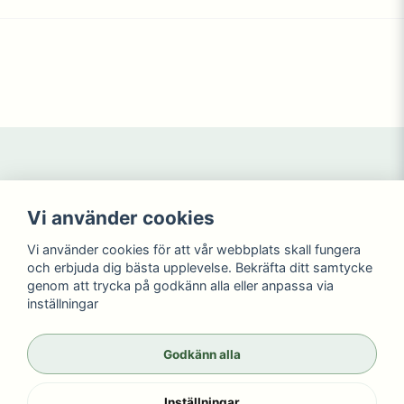
Navigering
Mitt konto
Vi använder cookies
Köpvillkor
Logga in
Kontakta oss
Registrera dig
Vi använder cookies för att vår webbplats skall fungera
NYHETER
Glömt lösenord?
och erbjuda dig bästa upplevelse. Bekräfta ditt samtycke
KAMPANJ
genom att trycka på godkänn alla eller anpassa via
inställningar
Sociala medier
Wikdahlen AB
Facebook
© Copyright 2026
Godkänn alla
Instagram
Inställningar