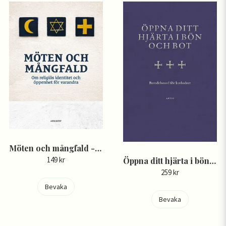
Möten och mångfald - Om religiös identitet och öppenhet för varandra
149 kr
Öppna ditt hjärta i bön och bot - Beredelseord för kyrkoåret
259 kr
Bevaka
Bevaka