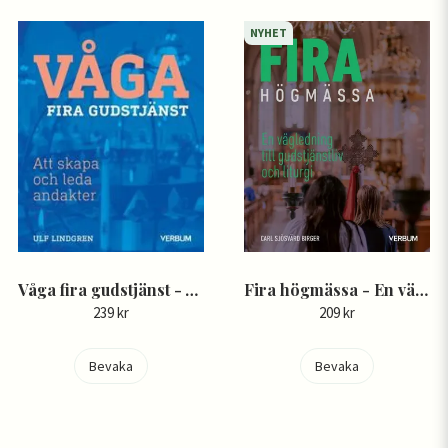
NYHET
Våga fira gudstjänst - Att skapa och leda andakter - Ulf Lindgren
Fira högmässa - En vägledning till gudstjänstliv och liturgi - Carl Sjösvärd Birger
239 kr
209 kr
Bevaka
Bevaka