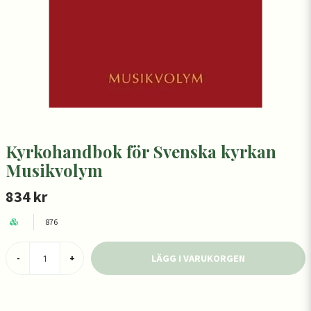
Kyrkohandbok för Svenska kyrkan
Musikvolym
834 kr
876
LÄGG I VARUKORGEN
-
+