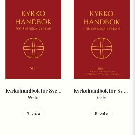
Kyrkohandbok för Svenska kyrkan Del II
Kyrkohandbok för Sv kyrkan Del 1 i urval på eng, fr, sp, ty
556 kr
395 kr
Bevaka
Bevaka