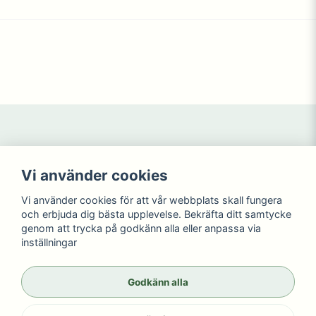
Navigering
Mitt konto
Vi använder cookies
Köpvillkor
Logga in
Kontakta oss
Registrera dig
Vi använder cookies för att vår webbplats skall fungera
NYHETER
Glömt lösenord?
och erbjuda dig bästa upplevelse. Bekräfta ditt samtycke
KAMPANJ
genom att trycka på godkänn alla eller anpassa via
inställningar
Sociala medier
Wikdahlen AB
Facebook
© Copyright 2026
Godkänn alla
Instagram