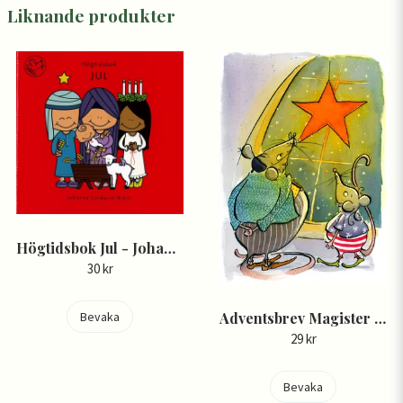
Liknande produkter
Högtidsbok Jul - Johanna Lundqvist Björn
30 kr
Adventsbrev Magister Kyrkråtta
Bevaka
29 kr
Bevaka