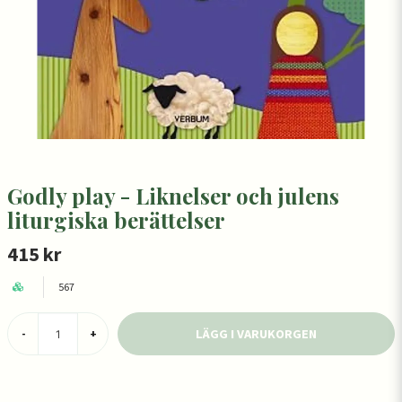
Godly play - Liknelser och julens
liturgiska berättelser
415 kr
567
LÄGG I VARUKORGEN
-
+