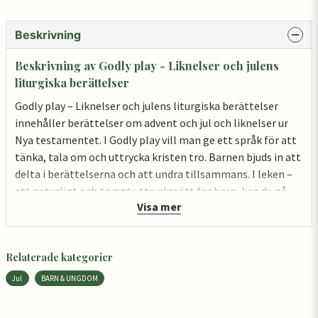
Beskrivning
Beskrivning av Godly play - Liknelser och julens
liturgiska berättelser
Godly play – Liknelser och julens liturgiska berättelser
innehåller berättelser om advent och jul och liknelser ur
Nya testamentet. I Godly play vill man ge ett språk för att
tänka, tala om och uttrycka kristen tro. Barnen bjuds in att
delta i berättelserna och att undra tillsammans. I leken –
ett naturligt och tryggt uttryckssätt för barn, kan de på
Visa mer
egen hand arbeta vidare med sina funderingar. För barn i
åldrarna 2-8 år.
Relaterade kategorier
Jul
BARN & UNGDOM